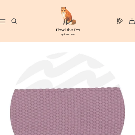
Direkt
floydthefox
zum
Inhalt
0
Navigation