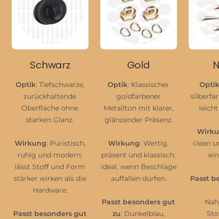
Schwarz
Gold
N
Optik
: Tiefschwarze,
Optik
: Klassischer
Opti
zurückhaltende
goldfarbener
silberfa
Oberfläche ohne
Metallton mit klarer,
leicht
starken Glanz.
glänzender Präsenz.
Wirk
Wirkung
: Puristisch,
Wirkung
: Wertig,
clean u
ruhig und modern;
präsent und klassisch;
ein
lässt Stoff und Form
ideal, wenn Beschläge
stärker wirken als die
auffallen dürfen.
Passt b
Hardware.
Passt besonders gut
Nah
Passt besonders gut
zu
: Dunkelblau,
Sto