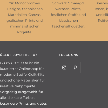
zu
: Monochromen
Schwarz, Smaragd,
beson
Designs, technischen
warmen Prints,
Tönen, 
Materialien, Canvas,
festlichen Stoffe und
und si
grafischen Prints und
klassischen
Reißv
minimalistischen
Taschensilhouetten.
Projekte.
ÜBER FLOYD THE FOX
FOLGE UNS
FLOYD THE FOX
ist ein
kuratierter Onlineshop für
moderne Stoffe, Quilt-Kits
und schöne Materialien für
kreative Nähprojekte.
Sorgfältig ausgewählt für
alle, die klare Farben,
besondere Prints und gutes