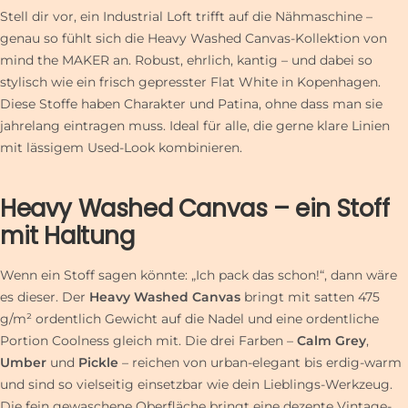
Stell dir vor, ein Industrial Loft trifft auf die Nähmaschine –
genau so fühlt sich die Heavy Washed Canvas-Kollektion von
mind the MAKER an. Robust, ehrlich, kantig – und dabei so
stylisch wie ein frisch gepresster Flat White in Kopenhagen.
Diese Stoffe haben Charakter und Patina, ohne dass man sie
jahrelang eintragen muss. Ideal für alle, die gerne klare Linien
mit lässigem Used-Look kombinieren.
Heavy Washed Canvas – ein Stoff
mit Haltung
Wenn ein Stoff sagen könnte: „Ich pack das schon!“, dann wäre
es dieser. Der
Heavy Washed Canvas
bringt mit satten 475
g/m² ordentlich Gewicht auf die Nadel und eine ordentliche
Portion Coolness gleich mit. Die drei Farben –
Calm Grey
,
Umber
und
Pickle
– reichen von urban-elegant bis erdig-warm
und sind so vielseitig einsetzbar wie dein Lieblings-Werkzeug.
Die fein gewaschene Oberfläche bringt eine dezente Vintage-