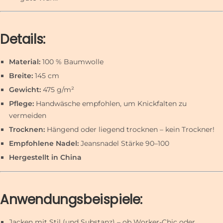
Details:
Material:
100 % Baumwolle
Breite:
145 cm
Gewicht:
475 g/m²
Pflege:
Handwäsche empfohlen, um Knickfalten zu
vermeiden
Trocknen:
Hängend oder liegend trocknen – kein Trockner!
Empfohlene Nadel:
Jeansnadel Stärke 90–100
Hergestellt in China
Anwendungsbeispiele:
Jacken mit Stil (und Substanz) – ob Worker-Chic oder