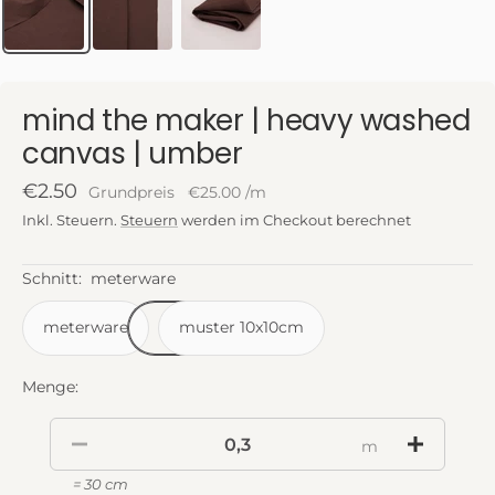
mind the maker | heavy washed
canvas | umber
Angebotspreis
€2.50
Grundpreis
€25.00
/
m
Inkl. Steuern.
Steuern
werden im Checkout berechnet
Schnitt:
meterware
meterware
muster 10x10cm
Menge:
m
= 30 cm