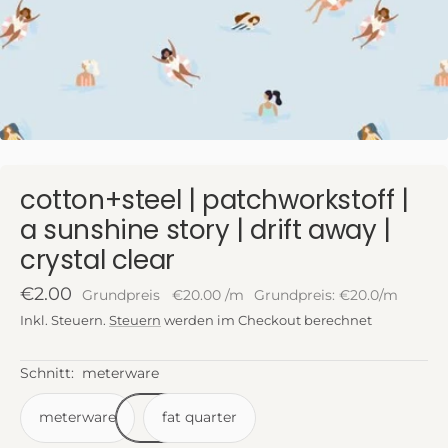
cotton+steel | patchworkstoff |
a sunshine story | drift away |
crystal clear
Angebotspreis
€2.00
Grundpreis
€20.00
/
m
Grundpreis: €20.0/m
Inkl. Steuern.
Steuern
werden im Checkout berechnet
Schnitt:
meterware
meterware
fat quarter