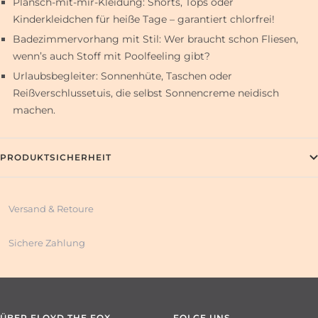
Plansch-mit-mir-Kleidung: Shorts, Tops oder
Kinderkleidchen für heiße Tage – garantiert chlorfrei!
Badezimmervorhang mit Stil: Wer braucht schon Fliesen,
wenn’s auch Stoff mit Poolfeeling gibt?
Urlaubsbegleiter: Sonnenhüte, Taschen oder
Reißverschlussetuis, die selbst Sonnencreme neidisch
machen.
PRODUKTSICHERHEIT
Versand & Retoure
Sichere Zahlung
ÜBER FLOYD THE FOX
FOLGE UNS