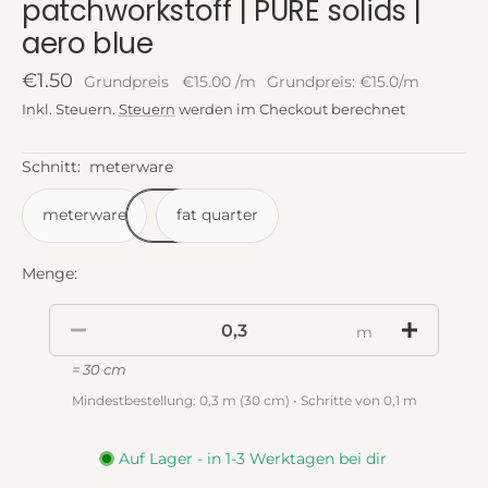
patchworkstoff | PURE solids |
aero blue
Angebotspreis
€1.50
Grundpreis
€15.00
/
m
Grundpreis: €15.0/m
Inkl. Steuern.
Steuern
werden im Checkout berechnet
Schnitt:
meterware
meterware
fat quarter
Menge:
m
= 30 cm
Mindestbestellung: 0,3 m (30 cm) • Schritte von 0,1 m
Auf Lager - in 1-3 Werktagen bei dir