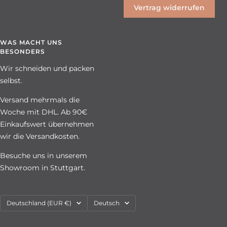
Vertrag widerrufen
WAS MACHT UNS
BESONDERS
Wir schneiden und packen
selbst.
Versand mehrmals die
Woche mit DHL. Ab 90€
Einkaufswert übernehmen
wir die Versandkosten.
Besuche uns in unserem
Showroom in Stuttgart.
Land/Region
Sprache
Deutschland (EUR €)
Deutsch